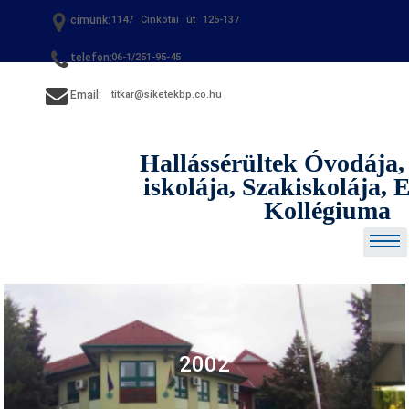
Skip
címünk:
1147 Cinkotai út 125-137
to
content
telefon:
06-1/251-95-45
Email:
titkar@siketekbp.co.hu
Hallássérültek Óvodája,
iskolája, Szakiskolája,
Kollégiuma
2002