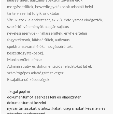
látássérültek, autizmus spektrumzavarral élők,
mozgássérültek, beszédfogyatékosok adaptált helyi
tanterv szerint folyik az oktatás.
Várjuk azok jelentkezését, akik 8. évfolyamot elvégezték,
szakértői véleményük alapján sajátos
nevelési igényűek (hallássérültek, enyhe értelmi
fogyatékosok, látássérültek, autizmus
spektrumzavarral élők, mozgássérültek,
beszédfogyatékosok).
Munkaterület leírása:
Adminisztratív és dokumentációs feladatokat lát el,
számítógépes adatrögzítést végez.
Elsajátítandó képességek:
tízujjal gépírni
dokumentumot szerkeszteni és alapszinten
dokumentumot kezelni
nyilvántartásokat, statisztikákat, diagramokat készíteni és