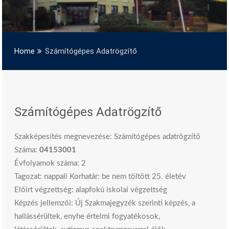
Home
Számítógépes Adatrögzítő
Számítógépes Adatrögzítő
Szakképesítés megnevezése: Számítógépes adatrögzítő
Száma:
04153001
Évfolyamok száma: 2
Tagozat: nappali Korhatár: be nem töltött 25. életév
Előírt végzettség: alapfokú iskolai végzettség
Képzés jellemzői: Új Szakmajegyzék szerinti képzés, a
hallássérültek, enyhe értelmi fogyatékosok,