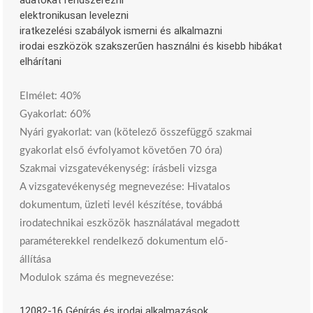
adatokat rendszerezni
elektronikusan levelezni
iratkezelési szabályok ismerni és alkalmazni
irodai eszközök szakszerűen használni és kisebb hibákat
elhárítani
Elmélet: 40%
Gyakorlat: 60%
Nyári gyakorlat: van (kötelező összefüggő szakmai
gyakorlat első évfolyamot követően 70 óra)
Szakmai vizsgatevékenység: írásbeli vizsga
A vizsgatevékenység megnevezése: Hivatalos
dokumentum, üzleti levél készítése, továbbá
irodatechnikai eszközök használatával megadott
paraméterekkel rendelkező dokumentum elő-
állítása
Modulok száma és megnevezése:
12082-16 Gépírás és irodai alkalmazások