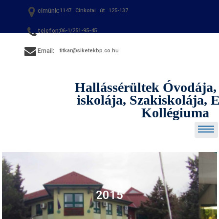
Skip
címünk:
1147 Cinkotai út 125-137
to
content
telefon:
06-1/251-95-45
Email:
titkar@siketekbp.co.hu
Hallássérültek Óvodája,
iskolája, Szakiskolája,
Kollégiuma
2015